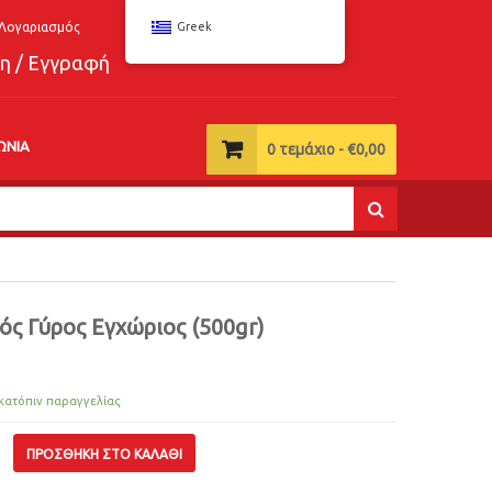
Λογαριασμός
Greek
η / Εγγραφή
ΩΝΊΑ
0
τεμάχιο -
€
0,00
ός Γύρος Εγχώριος (500gr)
κατόπιν παραγγελίας
ΠΡΟΣΘΉΚΗ ΣΤΟ ΚΑΛΆΘΙ