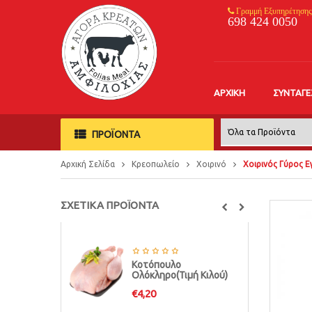
Γραμμή Εξυπηρέτησης
698 424 0050
ΑΡΧΙΚΉ
ΣΥΝΤΑΓΈ
ΠΡΟΪΟΝΤΑ
Αρχική Σελίδα
Κρεοπωλείο
Χοιρινό
Χοιρινός Γύρος Ε
ΣΧΕΤΙΚΑ ΠΡΟΪΟΝΤΑ
Κοτόπουλο
Ολόκληρο(Τιμή Κιλού)
€
4,20