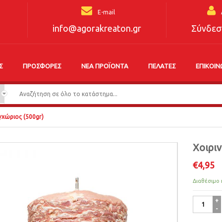
E-mail
info@agorakreaton.gr
Σύνδεσ
Σ
ΠΡΟΣΦΟΡΈΣ
ΝΈΑ ΠΡΟΪΌΝΤΑ
ΠΕΛΆΤΕΣ
ΕΠΙΚΟΙΝ
γχώριος (500gr)
Χοιριν
€
4,95
Διαθέσιμο 
Χοιρινός
Γύρος
Εγχώριος