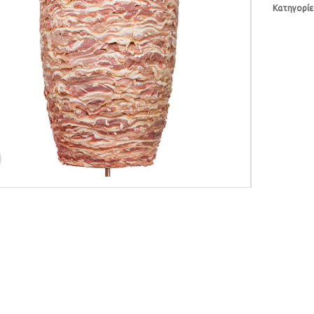
Κατηγορίε
(500gr)
ποσότητα