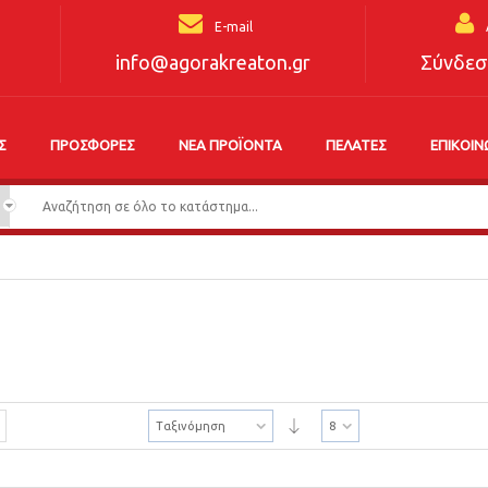
E-mail
info@agorakreaton.gr
Σύνδεσ
Σ
ΠΡΟΣΦΟΡΈΣ
ΝΈΑ ΠΡΟΪΌΝΤΑ
ΠΕΛΆΤΕΣ
ΕΠΙΚΟΙΝ
Ταξινόμηση
8