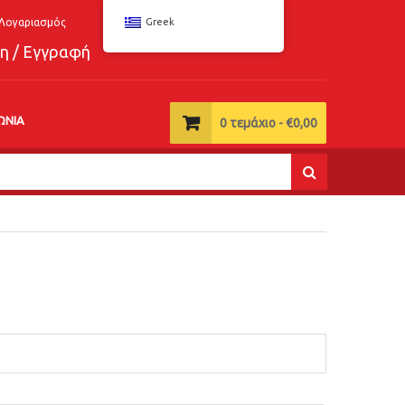
Λογαριασμός
Greek
η / Εγγραφή
ΩΝΊΑ
0
τεμάχιο -
€
0,00