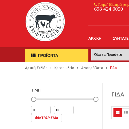
Γραμμή Εξυπηρέτησης
698 424 0050
ΑΡΧΙΚΉ
ΣΥΝΤΑΓΈ
ΠΡΟΪΟΝΤΑ
Αρχική Σελίδα
Κρεοπωλείο
Αιγοπρόβατα
Γίδα
ΤΙΜΗ
ΓΊΔΑ
ΦΙΛΤΡΆΡΙΣΜΑ