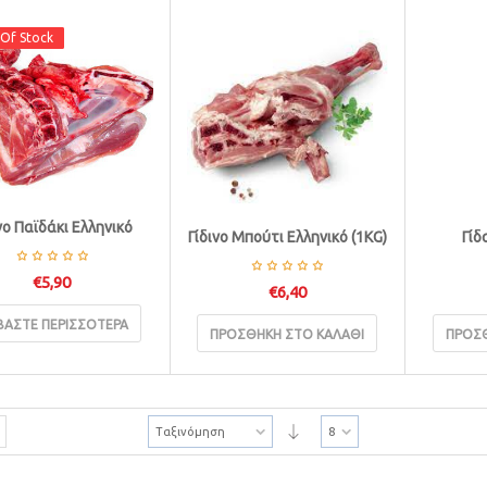
Of Stock
Of Stock
νο Παϊδάκι Ελληνικό
Γίδινο Μπούτι Ελληνικό (1KG)
Γίδ
€
5,90
€
6,40
ΒΆΣΤΕ ΠΕΡΙΣΣΌΤΕΡΑ
ΠΡΟΣΘΉΚΗ ΣΤΟ ΚΑΛΆΘΙ
ΠΡΟΣΘ
Ταξινόμηση
8