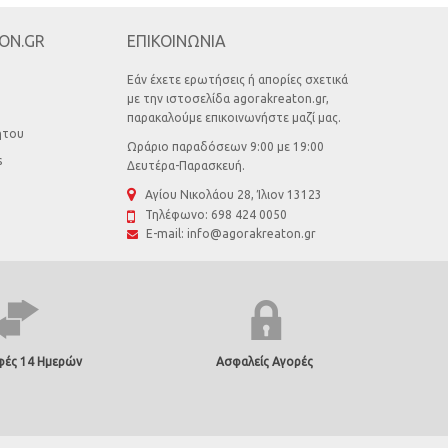
ON.GR
ΕΠΙΚΟΙΝΩΝΙΑ
Εάν έχετε ερωτήσεις ή απορίες σχετικά
με την ιστοσελίδα agorakreaton.gr,
παρακαλούμε επικοινωνήστε μαζί μας.
ήτου
Ωράριο παραδόσεων 9:00 με 19:00
s
Δευτέρα-Παρασκευή.
Αγίου Νικολάου 28, Ίλιον 13123
Τηλέφωνο:
698 424 0050
E-mail:
info@agorakreaton.gr
φές 14 Ημερών
Ασφαλείς Αγορές