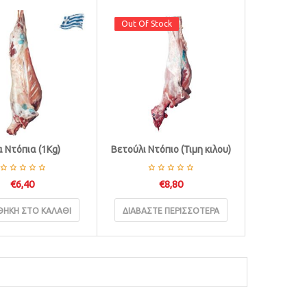
Out Of Stock
Out Of Stock
α Ντόπια (1Κg)
Βετούλι Ντόπιο (Τιμη κιλου)
€
6,40
€
8,80
ΉΚΗ ΣΤΟ ΚΑΛΆΘΙ
ΔΙΑΒΆΣΤΕ ΠΕΡΙΣΣΌΤΕΡΑ