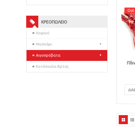
Out 
Out 
ΚΡΕΟΠΩΛΕΙΟ
Χοιρινό
Μοσχάρι
Αιγοπρόβατα
Γίδι
Κοτόπουλα Άρτας
ΔΙΑ