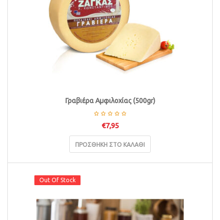
Γραβιέρα Αμφιλοχίας (500gr)
€
7,95
ΠΡΟΣΘΉΚΗ ΣΤΟ ΚΑΛΆΘΙ
Out Of Stock
Out Of Stock