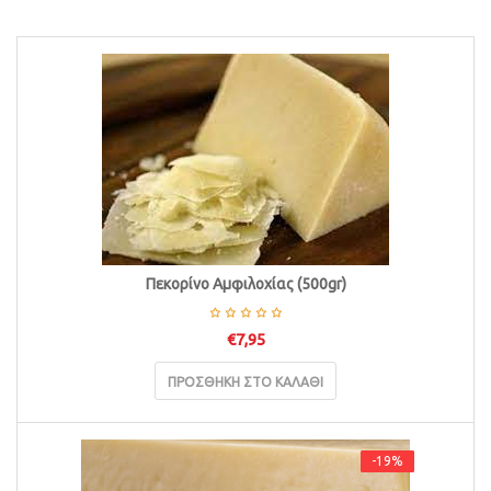
i
o
n
Πεκορίνο Αμφιλοχίας (500gr)
€
7,95
ΠΡΟΣΘΉΚΗ ΣΤΟ ΚΑΛΆΘΙ
-19%
-19%