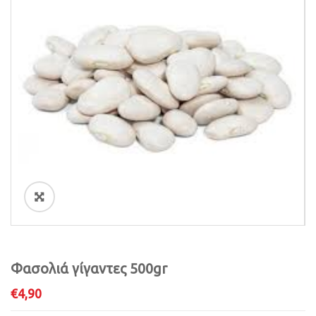
i
o
n
ðŸ”
Φασολιά γίγαντες 500gr
€
4,90