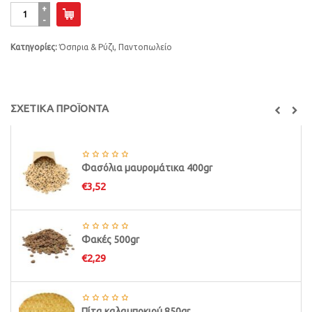
Φασολιά
γίγαντες
500gr
Κατηγορίες:
Όσπρια & Ρύζι
,
Παντοπωλείο
ποσότητα
ΣΧΕΤΙΚΑ ΠΡΟΪΟΝΤΑ
Φασόλια μαυρομάτικα 400gr
€
3,52
Φακές 500gr
€
2,29
Πίτα καλαμποκιού 850gr