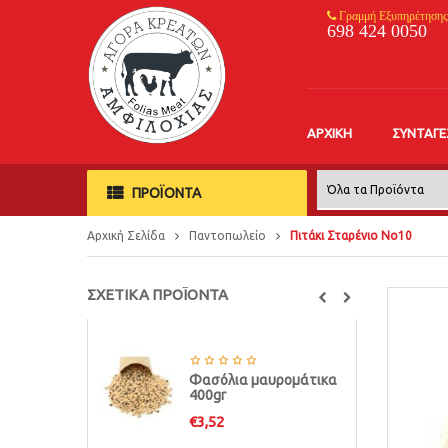
Γραμμή Εξυπηρέτησης
698 424 0050
ΑΡΧΙΚΉ
ΣΥΝΤΑΓΈ
ΠΡΟΪΟΝΤΑ
Αρχική Σελίδα
Παντοπωλείο
Πιτάκι Σταρένιο Νο10
ΣΧΕΤΙΚΑ ΠΡΟΪΟΝΤΑ
Φασόλια μαυρομάτικα
400gr
€
3,52