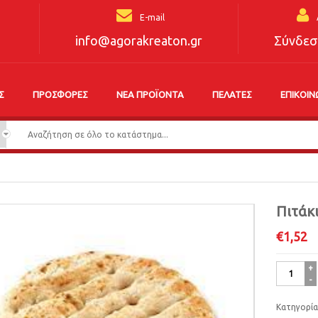
E-mail
info@agorakreaton.gr
Σύνδεσ
Σ
ΠΡΟΣΦΟΡΈΣ
ΝΈΑ ΠΡΟΪΌΝΤΑ
ΠΕΛΆΤΕΣ
ΕΠΙΚΟΙΝ
Πιτάκ
€
1,52
Πιτάκι
Σταρένιο
Νο10
Κατηγορία
ποσότητα