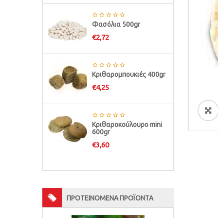
Φασόλια 500gr
€
2,72
Κριθαρομπουκιές 400gr
€
4,25
ðŸ”
Κριθαροκούλουρο mini
600gr
€
3,60
ΠΡΟΤΕΙΝΟΜΕΝΑ ΠΡΟΪΟΝΤΑ