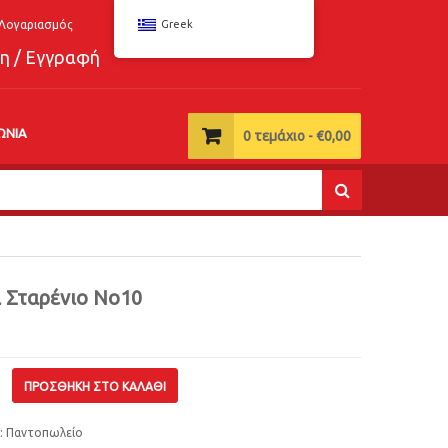
Λογαριασμός
Greek
η / Εγγραφή
ΩΝΊΑ
0
τεμάχιο -
€
0,00
ι Σταρένιο Νο10
ΠΡΟΣΘΉΚΗ ΣΤΟ ΚΑΛΆΘΙ
:
Παντοπωλείο