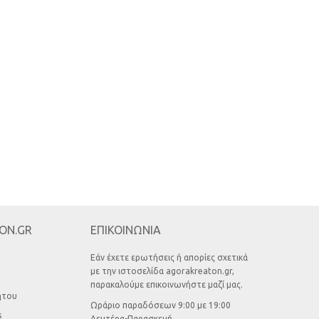
ON.GR
ΕΠΙΚΟΙΝΩΝΙΑ
Εάν έχετε ερωτήσεις ή απορίες σχετικά
με την ιστοσελίδα agorakreaton.gr,
παρακαλούμε επικοινωνήστε μαζί μας.
ήτου
Ωράριο παραδόσεων 9:00 με 19:00
s
Δευτέρα-Παρασκευή.