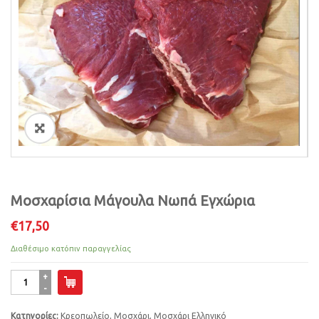
i
o
n
ðŸ”
Μοσχαρίσια Μάγουλα Νωπά Εγχώρια
€
17,50
Διαθέσιμο κατόπιν παραγγελίας
Μοσχαρίσια
Μάγουλα
Νωπά
Κατηγορίες:
Κρεοπωλείο
,
Μοσχάρι
,
Μοσχάρι Ελληνικό
Εγχώρια