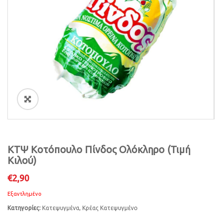
i
o
n
ðŸ”
ΚΤΨ Κοτόπουλο Πίνδος Ολόκληρο (Τιμή
Κιλού)
€
2,90
Εξαντλημένο
Κατηγορίες:
Κατεψυγμένα
,
Κρέας Κατεψυγμένο