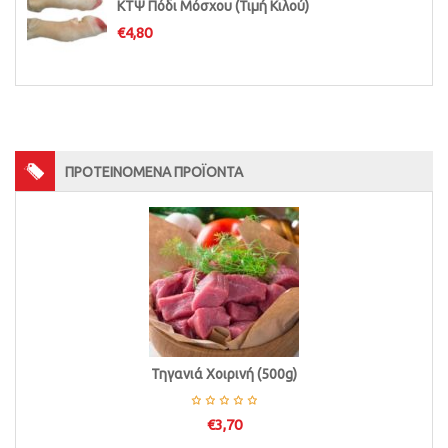
ΚΤΨ Πόδι Μόσχου (Τιμή Κιλού)
€
4,80
ΠΡΟΤΕΙΝΟΜΕΝΑ ΠΡΟΪΟΝΤΑ
Τηγανιά Χοιρινή (500g)
€
3,70