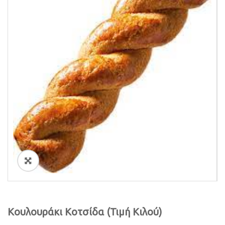
i
o
n
ðŸ”
Κουλουράκι Κοτσίδα (Τιμή Κιλού)