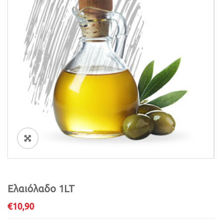
i
o
n
ðŸ”
Ελαιόλαδο 1LT
€
10,90