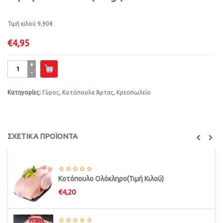
Τιμή κιλού 9,90€
€
4,95
Γύρος
Κοτόπουλο
(500gr)
Κατηγορίες:
Γύρος
,
Κοτόπουλα Άρτας
,
Κρεοπωλείο
ποσότητα
ΣΧΕΤΙΚΑ ΠΡΟΪΟΝΤΑ
Κοτόπουλο Ολόκληρο(Τιμή Κιλού)
€
4,20