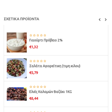
ΣΧΕΤΙΚΑ ΠΡΟΪΟΝΤΑ
Γιαούρτι Πρόβειο 2%
€
1,32
Σαλάτα Αγιορείτικη (τιμη κιλου)
€
5,79
Ελιές Καλαμών Βαζάκι 1KG
€
6,44