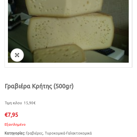
i
o
n
ðŸ”
Γραβιέρα Κρήτης (500gr)
Τιμη κιλου 15,90€
€
7,95
Εξαντλημένο
Κατηγορίες:
Γραβιέρες
,
Τυροκομικά-Γαλακτοκομικά