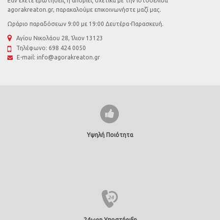
Εάν έχετε ερωτήσεις ή απορίες σχετικά με την ιστοσελίδα
agorakreaton.gr, παρακαλούμε επικοινωνήστε μαζί μας.
Ωράριο παραδόσεων 9:00 με 19:00 Δευτέρα-Παρασκευή.
Αγίου Νικολάου 28, Ίλιον 13123
Τηλέφωνο:
698 424 0050
E-mail:
info@agorakreaton.gr
Υψηλή Ποιότητα
24ωρη Υποστήριξη