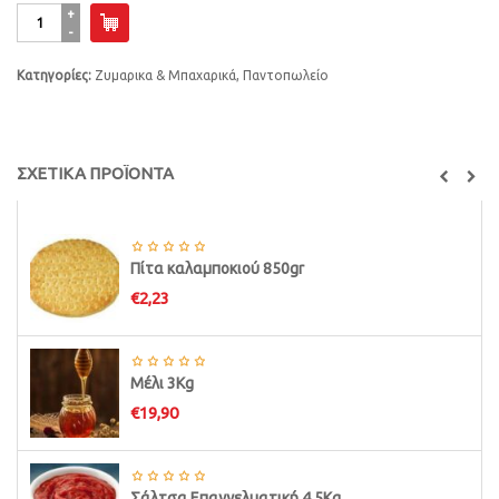
Βίδες
500gr
ποσότητα
Κατηγορίες:
Ζυμαρικα & Μπαχαρικά
,
Παντοπωλείο
ΣΧΕΤΙΚΑ ΠΡΟΪΟΝΤΑ
Πίτα καλαμποκιού 850gr
€
2,23
Μέλι 3Kg
€
19,90
Σάλτσα Επαγγελματική 4,5Kg