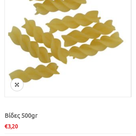
i
o
n
ðŸ”
Βίδες 500gr
€
3,20