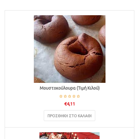
i
o
n
Μουστοκούλουρα (Τιμή Κιλού)
€
4,11
ΠΡΟΣΘΉΚΗ ΣΤΟ ΚΑΛΆΘΙ