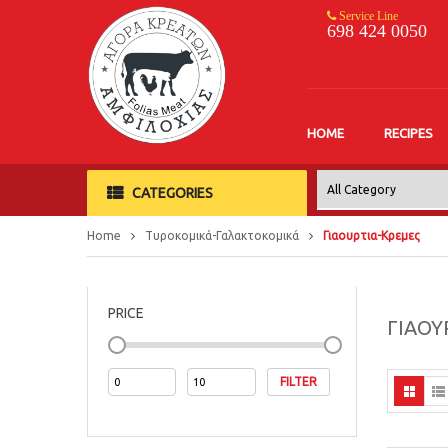
Service Line
698 424 0050
HOME
RECIPES
CATEGORIES
Home
Τυροκομικά-Γαλακτοκομικά
Γιαουρτια-Κρεμες
PRICE
ΓΙΑΟΥ
FILTER