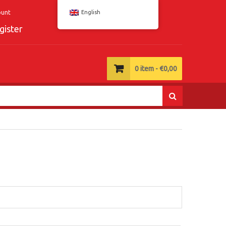
ount
English
gister
0
item -
€
0,00