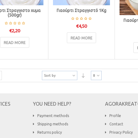
ρτι Στραγγιστο χυμα
Γιαούρτι Στραγγιστό 1Κg
(500gr)
Γιαούρ
€
4,50
€
2,20
READ MORE
READ MORE
Sort by
8
ICES
YOU NEED HELP?
AGORAKREAT
Payment methods
Profile
Shipping methods
Contact
Returns policy
Privacy Policy