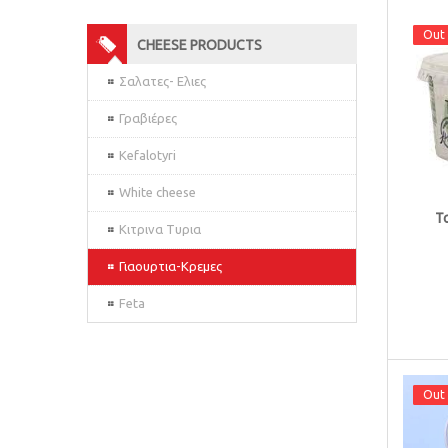
Out 
Out 
CHEESE PRODUCTS
Σαλατες- Ελιες
Γραβιέρες
Kefalotyri
White cheese
Τ
Κιτρινα Τυρια
Γιαουρτια-Κρεμες
Feta
Out 
Out 